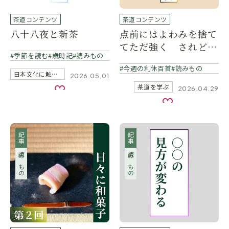
茶道コンテンツ
茶道コンテンツ
八十八夜と新茶
点前にはよわみを捨て
てただ強く されど風
季節を読む
歳時記
読みもの
俗いやしきを去れ
今週の利休百首
読みもの
日本文化に触れる
2026.05.01
茶道を学ぶ
2026.04.29
お気に入り
お気に入り
記事
記事
読みもの
読みもの