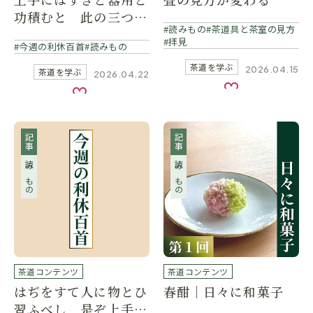
功積むと 此の三つそ
読みもの
茶道具と茶室の見方
ろふ人ぞよく知る
拝見
今週の利休百首
読みもの
茶道を学ぶ
2026.04.15
茶道を学ぶ
2026.04.22
お気に入り
お気に入り
記事
記事
読みもの
読みもの
茶道コンテンツ
茶道コンテンツ
はぢをすて人に物とひ
春酣｜日々に和菓子
習ふべし 是ぞ上手の