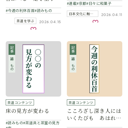
連載
京都
日々に和菓子
もとゐなりける
今週の利休百首
読みもの
日本文化に触れる
2026.04.11
茶道を学ぶ
2026.04.15
お気に入り
お気に入り
記事
記事
読みもの
読みもの
茶道コンテンツ
茶道コンテンツ
床の見方が変わる
こころざし深き人には
いくたびも あはれみ
読みもの
茶道具と茶室の見方
深く奥ぞをしふる
床