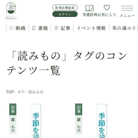
新規会員登録
ログイン
茶道辞典
お気に入り
メニュー
動画
書籍
記事
イベント情報
茶の湯エリ
「読みもの」タグのコン
テンツ一覧
TOP
タグ
読みもの
記事
記事
読みもの
読みもの