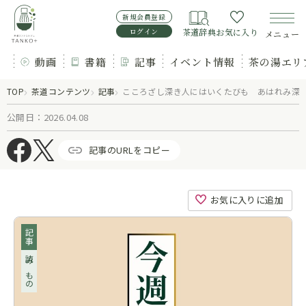
新規会員登録
ログイン
茶道辞典
お気に入り
メニュー
動画
書籍
記事
イベント情報
茶の湯エリ
TOP
茶道コンテンツ
記事
こころざし深き人にはいくたびも あはれみ深
公開日：2026.04.08
記事のURLをコピー
お気に入りに追加
記事
読みもの