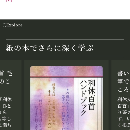
お気に入り
Explore
紙の本でさらに深く学ぶ
首 毛
書い
のこ
筆で
ころ
「利休
利休
、ひと
百首
まら
り茶
も等し
ず、
に満ち
く根