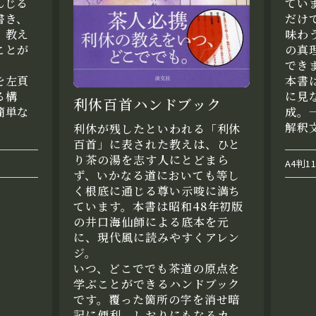
んじる
てい
書き、
だけ
、教え
味わ
ことが
の真
でき
を左頁
本書
る構
に見
利休百首ハンドブック
簡単な
成。
解釈
利休が残したといわれる「利休
百首」に表された教えは、ひと
り茶の湯を志す人にとどまら
A4判1
ず、いかなる道においても等し
く根底に通じる尊い示唆に満ち
ています。本書は昭和48年初版
の井口海仙師による底本を元
に、現代風に読みやすくアレン
ジ。
いつ、どこででも茶道の原点を
学ぶことができるハンドブック
です。覆った箇所の字を消せ暗
記に便利、しおりにもなるカ