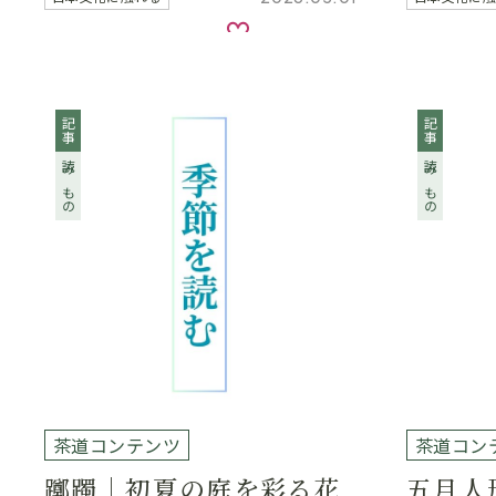
お気に入り
記事
記事
読みもの
読みもの
茶道コンテンツ
茶道コン
躑躅｜初夏の庭を彩る花
五月人