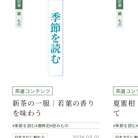
記事
記事
読みもの
読みもの
茶道コンテンツ
茶道コン
新茶の一服｜若葉の香り
夏蜜柑
を味わう
て
季節を読む
歳時記
読みもの
季節を読む
2026.05.01
日本文化に触れる
日本文化に