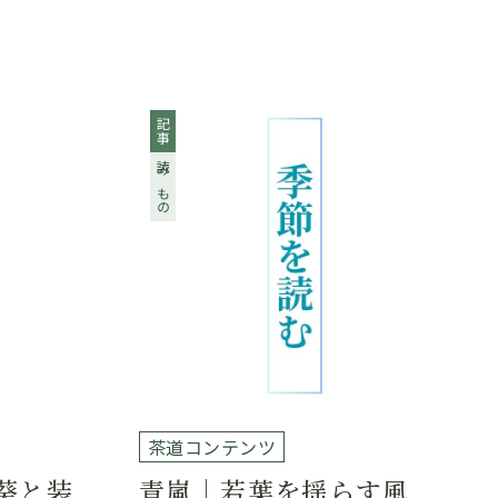
記事
読みもの
茶道コンテンツ
葵と装
青嵐｜若葉を揺らす風