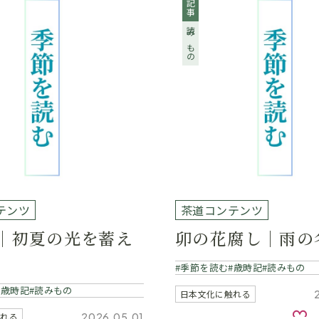
記事
読みもの
テンツ
茶道コンテンツ
｜初夏の光を蓄え
卯の花腐し｜雨の
季節を読む
歳時記
読みもの
歳時記
読みもの
日本文化に触れる
お
2026.05.01
触れる