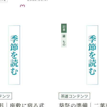
お気に入り
記事
読みもの
テンツ
茶道コンテンツ
形｜座敷に宿る武
葵祭の準備｜二葉