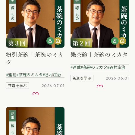
読みもの
読みもの
粉引茶碗｜茶碗のミカ
樂茶碗｜茶碗のミカタ
タ
連載
茶碗のミカタ
谷村庄治
連載
茶碗のミカタ
谷村庄治
茶道を学ぶ
2026.06.01
茶道を学ぶ
2026.07.01
お気に入り
お気に入り
記事
読みもの