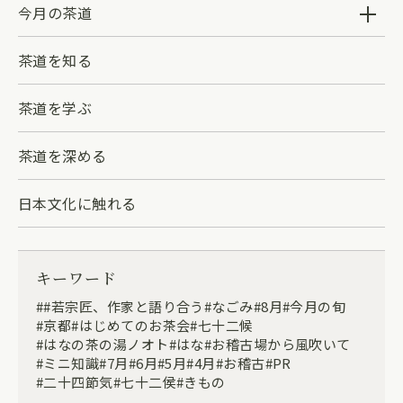
今月の茶道
茶道を知る
茶道を学ぶ
茶道を深める
日本文化に触れる
キーワード
#若宗匠、作家と語り合う
なごみ
8月
今月の旬
京都
はじめてのお茶会
七十二候
はなの茶の湯ノオト
はな
お稽古場から風吹いて
ミニ知識
7月
6月
5月
4月
お稽古
PR
二十四節気
七十二侯
きもの