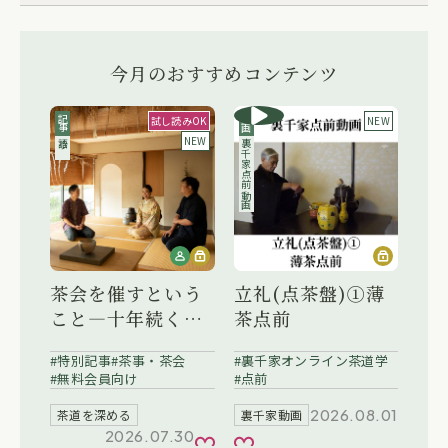
今月の
おすすめコンテンツ
記事
試し読みOK
動画
NEW
NEW
語り
裏千家点前動画
茶会を催すという
立礼(点茶盤)①薄
こと―十年続く鵜
茶点前
飼茶会
特別記事
茶事・茶会
裏千家オンライン茶道学
無料会員向け
点前
2026.08.01
茶道を深める
裏千家動画
2026.07.30
お気に入り
お気に入り