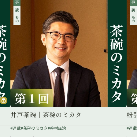
読みもの
読みもの
井戸茶碗｜茶碗のミカタ
粉
連載
茶碗のミカタ
谷村庄治
連