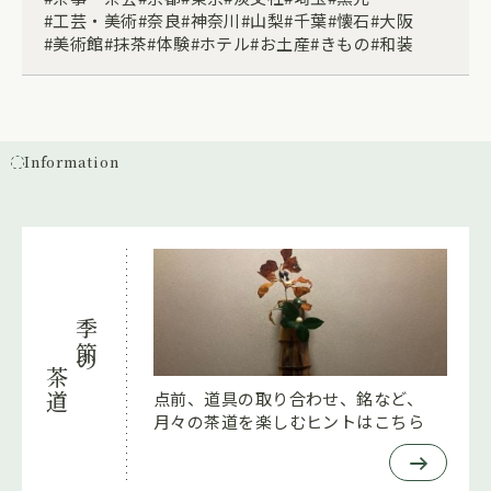
工芸・美術
奈良
神奈川
山梨
千葉
懐石
大阪
美術館
抹茶
体験
ホテル
お土産
きもの
和装
Information
季節の
茶道
点前、道具の取り合わせ、銘など、
月々の茶道を楽しむヒントはこちら