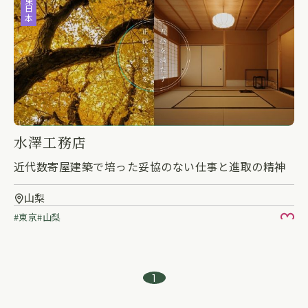
東日本
水澤工務店
近代数寄屋建築で培った妥協のない仕事と進取の精神
山梨
東京
山梨
お
1