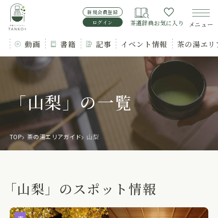
新規会員登録
ログイン
茶道辞典
お気に入り
メニュー
動画
書籍
記事
イベント情報
茶の湯エリ
「山梨」の一覧
TOP
茶の湯エリアガイド
山梨
「山梨」のスポット情報