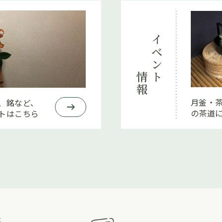
イベント
情報
月釜・
、銘など、
の茶道
トはこちら