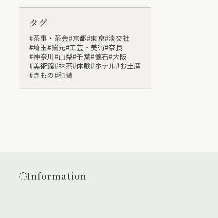
タグ
茶事・茶会
京都
東京
淡交社
埼玉
窯元
工芸・美術
奈良
神奈川
山梨
千葉
懐石
大阪
美術館
抹茶
体験
ホテル
お土産
きもの
和装
Information