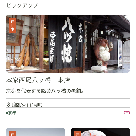
ピックアップ
西日本
本家西尾八ッ橋 本店
京都を代表する銘菓八ッ橋の老舗。
祇園/東山/岡崎
京都
お