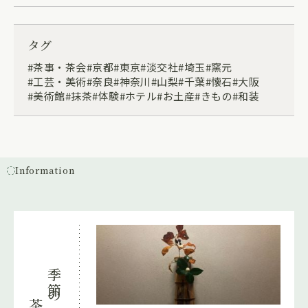
タグ
茶事・茶会
京都
東京
淡交社
埼玉
窯元
工芸・美術
奈良
神奈川
山梨
千葉
懐石
大阪
美術館
抹茶
体験
ホテル
お土産
きもの
和装
Information
季節の