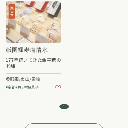
西日本
祇園緑寿庵清水
177年続いてきた金平糖の
老舗
祇園/東山/岡崎
京都
買い物
菓子
お気に入り
1