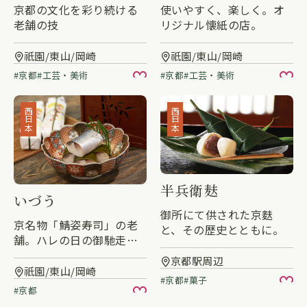
京都の文化を彩り続ける
使いやすく、楽しく。オ
老舗の技
リジナル懐紙の店。
祇園/東山/岡崎
祇園/東山/岡崎
京都
工芸・美術
京都
工芸・美術
お気に入り
お
西日本
西日本
半兵衛麸
いづう
御所にて供された京麩
京名物「鯖姿寿司」の老
と、その歴史とともに。
舗。ハレの日の御馳走や
お土産に。
京都駅周辺
祇園/東山/岡崎
京都
菓子
お
京都
お気に入り