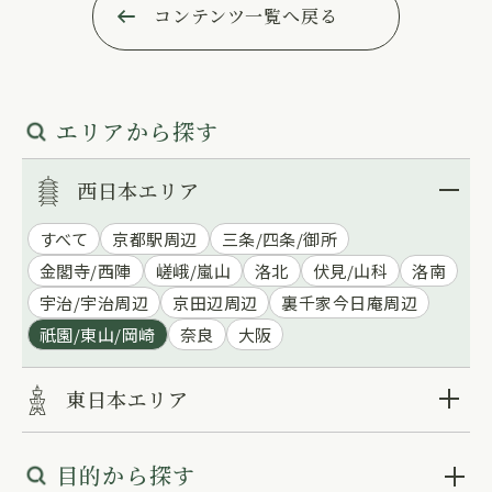
コンテンツ一覧へ戻る
エリアから探す
西日本エリア
すべて
京都駅周辺
三条/四条/御所
金閣寺/西陣
嵯峨/嵐山
洛北
伏見/山科
洛南
宇治/宇治周辺
京田辺周辺
裏千家今日庵周辺
祇園/東山/岡崎
奈良
大阪
東日本エリア
目的から探す