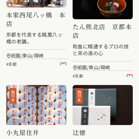
本家西尾八ッ橋 本
店
たん熊北店 京都本
京都を代表する銘菓八ッ
店
橋の老舗。
和食に精通するプロの技
と茶の湯の心
祇園/東山/岡崎
京都
お気に入り
祇園/東山/岡崎
京都
お
西日本
西日本
小丸屋住井
辻徳