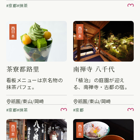
京都
抹茶
お
西日本
西日本
茶寮都路里
南禅寺 八千代
看板メニューは京名物の
「植治」の庭園が迎え
抹茶パフェ。
る、南禅寺・古都の宿。
祇園/東山/岡崎
祇園/東山/岡崎
京都
抹茶
京都
お気に入り
お
西日本
西日本