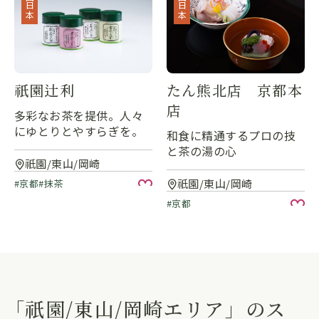
西日本
西日本
祇園辻利
たん熊北店 京都本
店
多彩なお茶を提供。人々
にゆとりとやすらぎを。
和食に精通するプロの技
と茶の湯の心
祇園/東山/岡崎
祇園/東山/岡崎
京都
抹茶
お気に入り
京都
お
「祇園/東山/岡崎エリア」のス