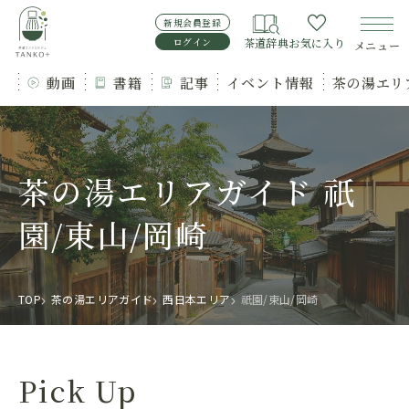
新規会員登録
ログイン
茶道辞典
お気に入り
メニュー
動画
書籍
記事
イベント情報
茶の湯エリ
茶の湯エリアガイド 祇
園/東山/岡崎
TOP
茶の湯エリアガイド
西日本エリア
祇園/東山/岡崎
Pick Up