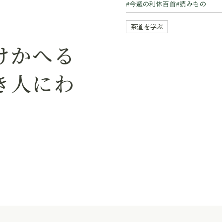
今週の利休百首
読みもの
茶道を学ぶ
けかへる
き人にわ