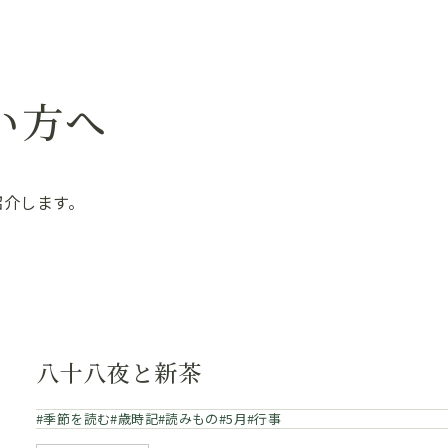
い方へ
紹介します。
八十八夜と新茶
季節を読む
歳時記
読みもの
5月
行事