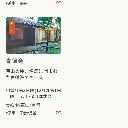
茶事・茶会
お気に入り
西日本
青蓮会
東山の麓、名庭に囲まれ
た青蓮院での一会
毎月第3日曜(12月は第1日
曜) 7月・8月は休会
祇園/東山/岡崎
茶事・茶会
月釜
お気に入り