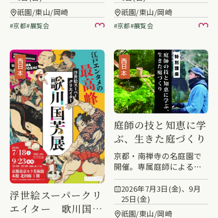
祇園/東山/岡崎
祇園/東山/岡崎
京都
展覧会
京都
展覧会
お気に入り
お
西日本
西日本
庭師の技と知恵に学
ぶ、生きた庭づくり
京都・南禅寺の名庭園で
開催。専属庭師による特
別講座とワークショップ
2026年7月3日(金)、9月
浮世絵スーパークリ
25日(金)
エイター 歌川国芳
祇園/東山/岡崎