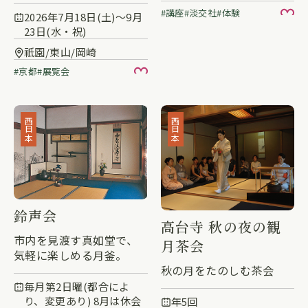
展
講座
淡交社
体験
お
2026年7月18日(土)〜9月
23日(水・祝)
祇園/東山/岡崎
京都
展覧会
お気に入り
西日本
西日本
鈴声会
高台寺 秋の夜の観
市内を見渡す真如堂で、
月茶会
気軽に楽しめる月釜。
秋の月をたのしむ茶会
毎月第2日曜(都合によ
り、変更あり) 8月は休会
年5回