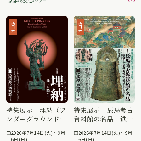
京都
淡交社
ツアー
お
西日本
西日本
特集展示 埋納（ア
特集展示 辰馬考古
ンダーグラウンド）
資料館の名品―鉄斎
―地下に願いを―
との交友、考古学に
2026年7月14日(火)〜9月
2026年7月14日(火)〜9月
寄せるまなざし―
6日(日)
6日(日)