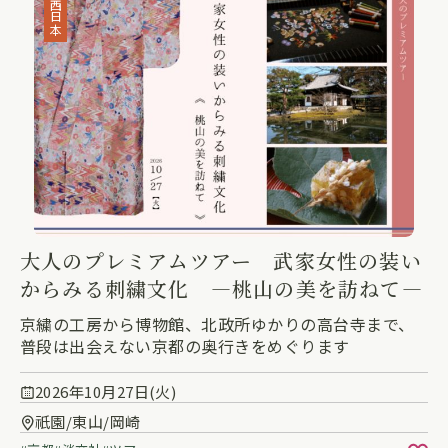
西日本
大人のプレミアムツアー 武家女性の装い
からみる刺繍文化 ―桃山の美を訪ねて―
京繍の工房から博物館、北政所ゆかりの高台寺まで、
普段は出会えない京都の奥行きをめぐります
2026年10月27日(火)
祇園/東山/岡崎