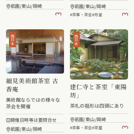
祇園/東山/岡崎
祇園/東山/岡崎
茶事・茶会
月釜
お気に入り
お
西日本
西日本
細見美術館茶室 古
建仁寺と茶室「東陽
香庵
坊」
美術館ならではの様々な
茶礼の祖形は四頭にあり
茶会を開催
祇園/東山/岡崎
開催日時等は要問合せ
茶事・茶会
茶室
祇園/東山/岡崎
お