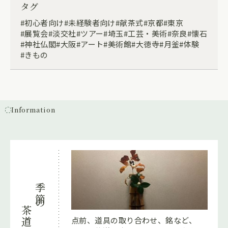
タグ
初心者向け
未経験者向け
献茶式
京都
東京
展覧会
淡交社
ツアー
埼玉
工芸・美術
奈良
懐石
神社仏閣
大阪
アート
美術館
大徳寺
月釜
体験
きもの
Information
季節の
茶道
点前、道具の取り合わせ、銘など、