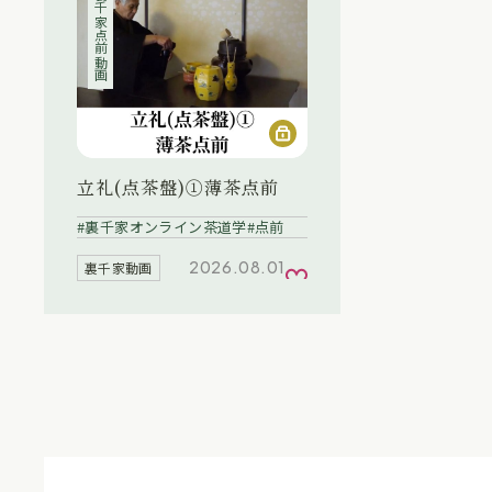
裏千家点前動画
立礼(点茶盤)①薄茶点前
裏千家オンライン茶道学
点前
2026.08.01
裏千家動画
お気に入り