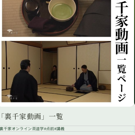
「裏千家動画」一覧
裏千家オンライン茶道学
点前
講義