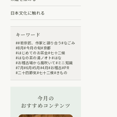
日本文化に触れる
キーワード
#若宗匠、作家と語り合う
なごみ
8月
今月の旬
京都
はじめてのお茶会
七十二候
はなの茶の湯ノオト
はな
お稽古場から風吹いて
ミニ知識
7月
6月
5月
4月
お稽古
PR
二十四節気
七十二侯
きもの
今月の
おすすめコンテンツ