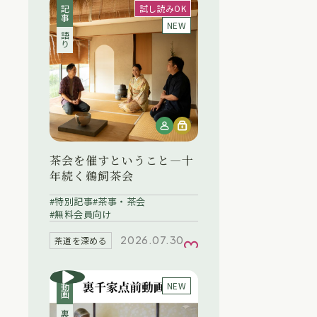
試し読みOK
記事
NEW
語り
茶会を催すということ―十
年続く鵜飼茶会
特別記事
茶事・茶会
無料会員向け
2026.07.30
茶道を深める
お気に入り
NEW
動画