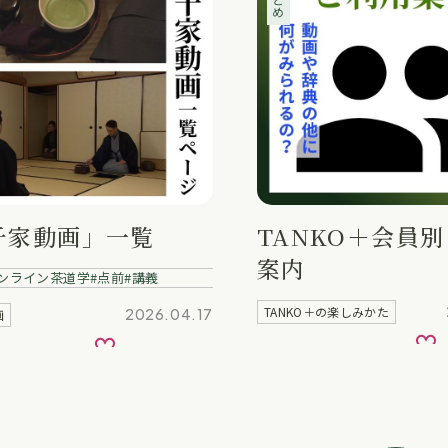
千家動画」一覧
TANKO＋会員
案内
ンライン茶道学
点前
講義
TANKO＋の楽しみかた
2026.04.17
画
お
お気に入り