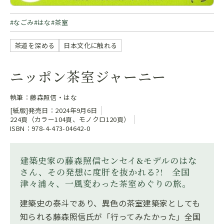
なごみ
はな
茶室
茶道を深める
日本文化に触れる
ニッポン茶室ジャーニー
執筆：藤森照信・はな
[紙版]発売日：2024年9月6日
224頁（カラー104頁、モノクロ120頁）
ISBN：978-4-473-04642-0
建築史家の藤森照信センセイ&モデルのはな
さん、その発想に度肝を抜かれる?! 全国
津々浦々、一風変わった茶室めぐりの旅。
建築史の泰斗であり、異色の茶室建築家としても
知られる藤森照信氏が「行ってみたかった」全国