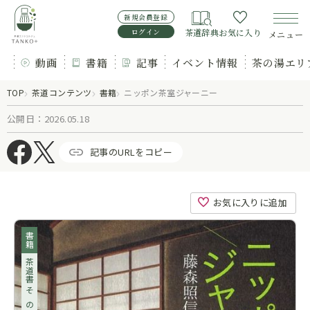
新規会員登録
ログイン
茶道辞典
お気に入り
メニュー
動画
書籍
記事
イベント情報
茶の湯エリ
TOP
茶道コンテンツ
書籍
ニッポン茶室ジャーニー
公開日：2026.05.18
記事のURLをコピー
お気に入りに追加
書籍
茶道書