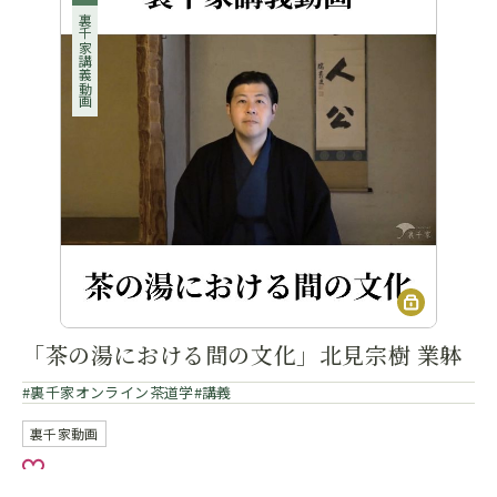
裏千家講義動画
「茶の湯における間の文化」北見宗樹 業躰
裏千家オンライン茶道学
講義
裏千家動画
お気に入り