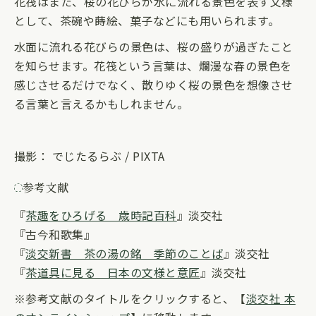
花筏はまた、桜の花びらが水に流れる景色を表す文様
として、茶碗や蒔絵、菓子などにも用いられます。
水面に流れる花びらの景色は、桜の盛りが過ぎたこと
を知らせます。花筏という言葉は、爛漫な春の景色を
感じさせるだけでなく、散りゆく桜の景色を想像させ
る言葉と言えるかもしれません。
撮影： でじたるらぶ / PIXTA
参考文献
『
茶趣をひろげる 歳時記百科
』淡交社
『古今和歌集』
『
淡交新書 茶の湯の銘 季節のことば
』淡交社
『
茶道具に見る 日本の文様と意匠
』淡交社
※参考文献のタイトルをクリックすると、【
淡交社 本