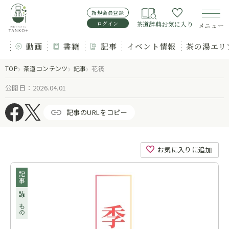
新規会員登録
ログイン
茶道辞典
お気に入り
メニュー
動画
書籍
記事
イベント情報
茶の湯エリ
TOP
茶道コンテンツ
記事
花筏
公開日：2026.04.01
記事のURLをコピー
お気に入りに追加
記事
読みもの