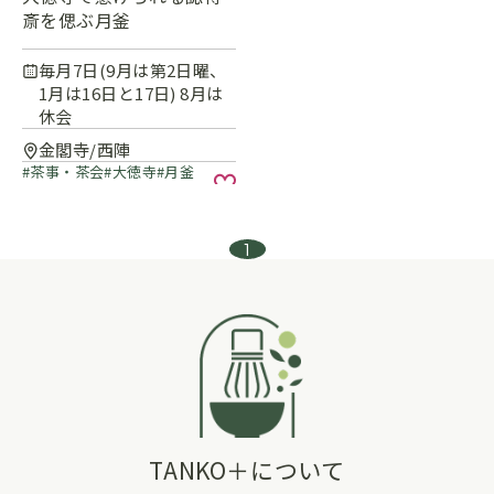
斎を偲ぶ月釜
毎月7日(9月は第2日曜、
1月は16日と17日) 8月は
休会
金閣寺/西陣
茶事・茶会
大徳寺
月釜
お気に入り
1
TANKO＋について