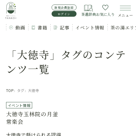
新規会員登録
ログイン
茶道辞典
お気に入り
メニュー
動画
書籍
記事
イベント情報
茶の湯エリ
「大徳寺」タグのコンテ
ンツ一覧
TOP
タグ
大徳寺
イベント情報
西日本
大徳寺玉林院の月釜
常楽会
大徳寺で懸けられる認得