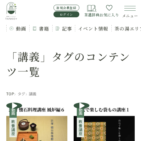
新規会員登録
ログイン
茶道辞典
お気に入り
メニュー
動画
書籍
記事
イベント情報
茶の湯エリ
「講義」タグのコンテン
ツ一覧
TOP
タグ
講義
動画
動画
教養講座
教養講座