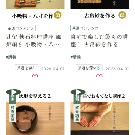
茶道コンテンツ
茶道コンテンツ
辻留 懐石料理講座 風
自宅で楽しむ袋もの講
炉編６ 小吸物・八寸
座１ 古帛紗を作る
を作る
講義
講義
茶道を学ぶ
茶道を深める
2026.04.01
2026.04.01
お気に入り
お気に入り
動画
動画
教養講座
教養講座