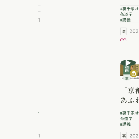
風炉編４
得)
講義
裏千家オ
焼物を作
宗悠
茶道学
講義
2026.04.01
茶道を学ぶ
る
お気に入り
202
裏千家動画
お気に
動画
動画
裏千家講義動画
裏千家講義動画
「茶の湯
「京
における
あふ
歳時記」
お茶
裏千家オンライン
裏千家オ
鮒子田宗
澤宗
茶道学
茶道学
講義
講義
恵 業躰
躰
2026.04.01
202
裏千家動画
裏千家動画