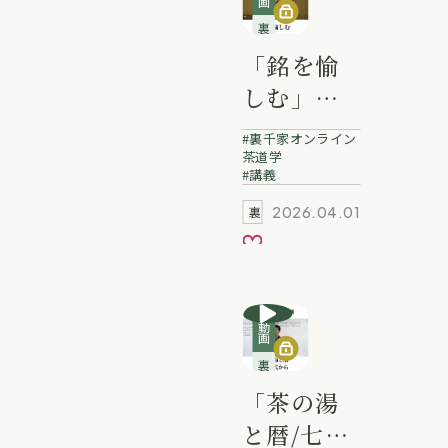
裏千家講義動画
「銘を愉
しむ」白
波瀬宗幸
裏千家オンライン
業躰
茶道学
講義
2026.04.01
裏千家動画
お気に入り
動画
裏千家講義動画
「茶の湯
と暦/七事