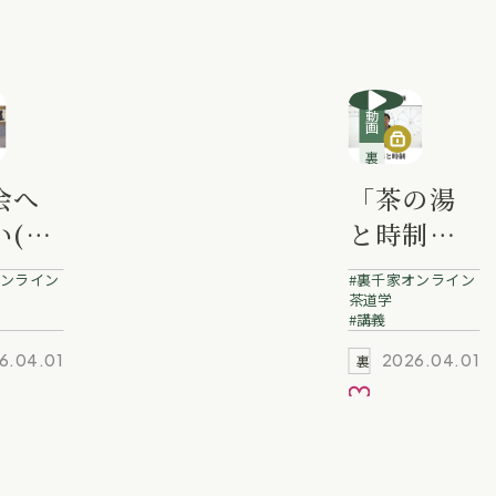
入り
動画
裏千家講義動画
会へ
「茶の湯
い(心
と時制」
」泉本
冨士田宗
ンライン
裏千家オンライン
 業躰
啓 業躰
茶道学
講義
6.04.01
2026.04.01
裏千家動画
入り
お気に入り