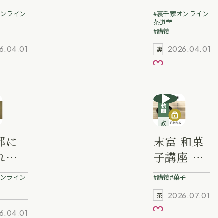
」泉本
冨士田宗
ンライン
裏千家オンライン
 業躰
啓 業躰
茶道学
講義
6.04.01
2026.04.01
裏千家動画
入り
お気に入り
動画
教養講座
都に
末富 和菓
れる
子講座 ～
」金
葛のお菓
ンライン
講義
菓子
達 業
子を作る
2026.07.01
茶道を学ぶ
～
お気に入り
6.04.01