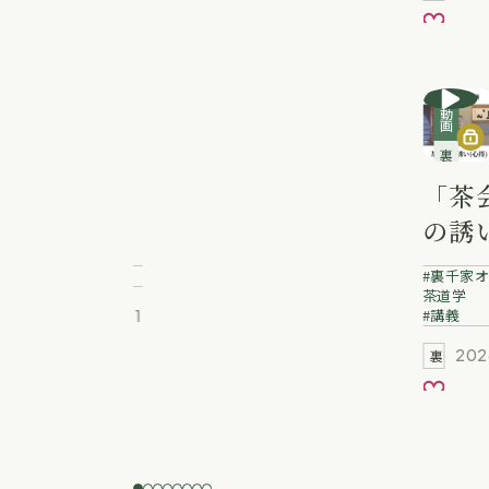
お気に入り
お気に
動画
動画
教養講座
裏千家講義動画
辻留 懐石
「茶
料理講座
の誘
風炉編４
得)
講義
裏千家オ
焼物を作
宗悠
茶道学
講義
2026.04.01
茶道を学ぶ
る
お気に入り
202
裏千家動画
お気に