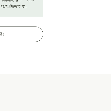
された動画です。
録）