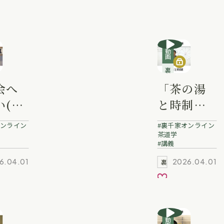
動画
裏千家講義動画
会へ
「茶の湯
い(心
と時制」
」泉本
冨士田宗
ンライン
裏千家オンライン
 業躰
啓 業躰
茶道学
講義
6.04.01
2026.04.01
裏千家動画
入り
お気に入り
動画