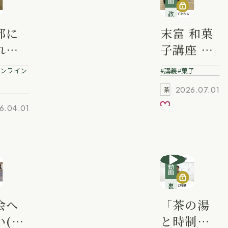
教養講座
都に
末富 和菓
れる
子講座 ～
」金
葛のお菓
ンライン
講義
菓子
達 業
子を作る
2026.07.01
茶道を学ぶ
～
お気に入り
6.04.01
入り
動画
裏千家講義動画
会へ
「茶の湯
い(心
と時制」