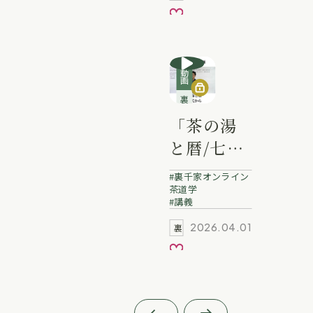
お気に入り
動画
裏千家講義動画
「茶の湯
と暦/七事
式から」
裏千家オンライン
冨士田宗
茶道学
講義
啓 業躰
2026.04.01
裏千家動画
お気に入り
前へ
次へ