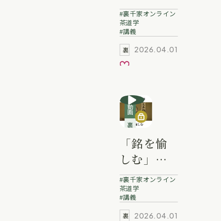
式から」
裏千家オンライン
冨士田宗
茶道学
講義
啓 業躰
2026.04.01
裏千家動画
お気に入り
動画
裏千家講義動画
「銘を愉
しむ」白
波瀬宗幸
裏千家オンライン
業躰
茶道学
講義
2026.04.01
裏千家動画