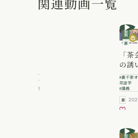
関連動画一覧
動画
動画
教養講座
裏千家講義動画
辻留 懐石
「茶
料理講座
の誘
風炉編４
得)
講義
裏千家オ
焼物を作
宗悠
茶道学
講義
2026.04.01
茶道を学ぶ
る
お気に入り
202
裏千家動画
お気に
動画
動画