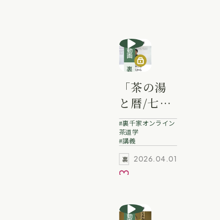
動画
裏千家講義動画
「茶の湯
と暦/七事
式から」
裏千家オンライン
冨士田宗
茶道学
講義
啓 業躰
2026.04.01
裏千家動画
お気に入り
動画