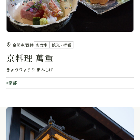
金閣寺/西陣
お食事
観光・拝観
京料理 萬重
きょうりょうり まんしげ
京都