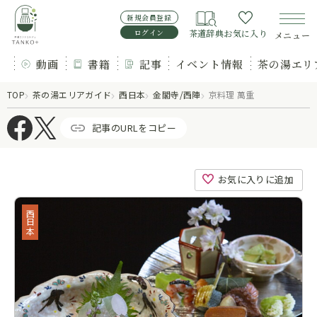
新規会員登録
ログイン
茶道辞典
お気に入り
メニュー
動画
書籍
記事
イベント情報
茶の湯エリ
TOP
茶の湯エリアガイド
西日本
金閣寺/西陣
京料理 萬重
記事のURLをコピー
お気に入りに追加
西日本