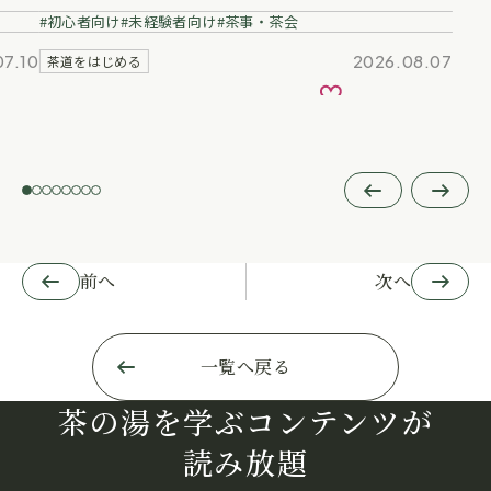
経験者向け
茶事・茶会
2026.08.07
お気に入り
前へ
次へ
前へ
次へ
一覧へ戻る
茶の湯を学ぶコンテンツが
読み放題