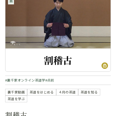
裏千家オンライン茶道学
点前
裏千家動画
茶道をはじめる
４月の茶道
茶道を知る
茶道を学ぶ
割稽古