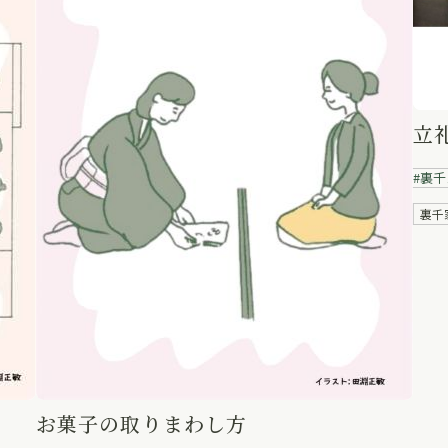
立礼(点茶盤)①薄
裏千家オンライン茶道学
点
裏千家動画
りまわし方