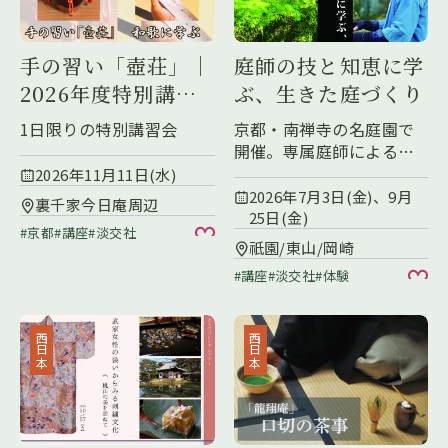
手の習い「壺荘」｜
庭師の技と知恵に学
2026年度特別講習
ぶ、生きた庭づくり
会
1日限りの特別講習会
京都・南禅寺の名庭園で
開催。専属庭師による特
別講座とワークショップ
2026年11月11日(水)
2026年7月3日(金)、9月
裏千家今日庵周辺
25日(金)
京都
講座
淡交社
お気に入り
祇園/東山/岡崎
講座
淡交社
体験
お
西日本
西日本