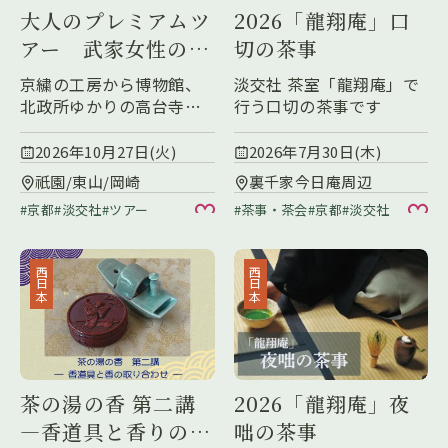
大人のプレミアムツ
2026「龍翔庵」口
アー 武家女性の装
切の茶事
いからみる刺繍文
京繍の工房から博物館、
淡交社 茶室「龍翔庵」で
化 ―桃山の美を訪
北政所ゆかりの高台寺ま
行う口切の茶事です
で、普段は出会えない京
ねて―
都の奥行きをめぐります
2026年10月27日(火)
2026年7月30日(木)
祇園/東山/岡崎
裏千家今日庵周辺
京都
淡交社
ツアー
茶事・茶会
京都
淡交社
お気に入り
お
西日本
西日本
茶の湯の香 第二講
2026「龍翔庵」夜
―香道具と香りの取
咄の茶事