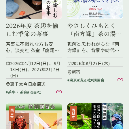
やさしくひもとく
2026年度 茶趣を愉
『南方録』茶の湯の
しむ季節の茶事
始まりを学ぶ
難解と思われがちな『南
茶事に不慣れな方も安
方録』を、背景や時代に
心。淡交社 茶室「龍翔
も触れながら、初めての
庵」にて、季節の趣を映
方にも分かりやすくひも
した三つの茶事でおもて
2026年8月27日(木)
2026年4月12日(日) 、9月
といていきます。
なしいたします。
13日(日)、2027年2月7日
新宿
(日)
東京
淡交社
講習会
お
裏千家今日庵周辺
茶事・茶会
淡交社
お気に入り
西日本
西日本