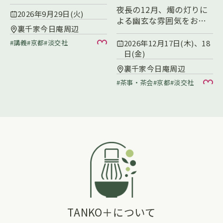
り合わせ―
夜長の12月、燭の灯りに
2026年9月29日(火)
よる幽玄な雰囲気をお愉
裏千家今日庵周辺
しみください
講義
京都
淡交社
2026年12月17日(木)、18
お気に入り
日(金)
裏千家今日庵周辺
茶事・茶会
京都
淡交社
お
TANKO＋について