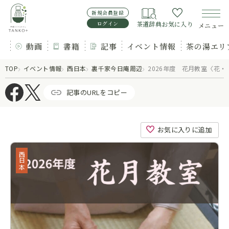
新規会員登録
ログイン
茶道辞典
お気に入り
メニュー
動画
書籍
記事
イベント情報
茶の湯エリ
TOP
イベント情報
西日本
裏千家今日庵周辺
2026年度 花月教室〈花
記事のURLをコピー
お気に入りに追加
西日本