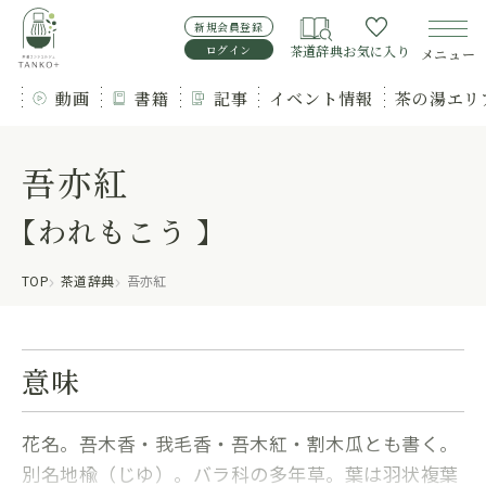
新規会員登録
ログイン
茶道辞典
お気に入り
メニュー
動画
書籍
記事
イベント情報
茶の湯エリ
吾亦紅
【われもこう 】
TOP
茶道辞典
吾亦紅
意味
花名。吾木香・我毛香・吾木紅・割木瓜とも書く。
別名地楡（じゆ）。バラ科の多年草。葉は羽状複葉