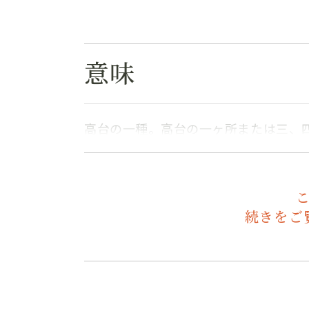
意味
高台の一種。高台の一ヶ所または三、
続きをご