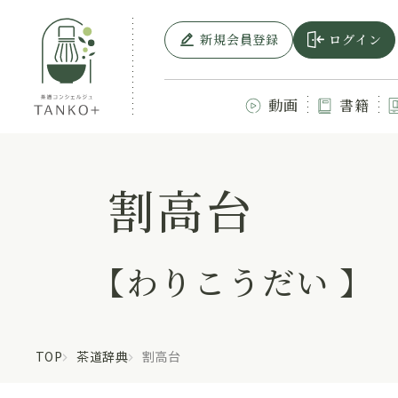
新規会員登録
ログイン
動画
書籍
割高台
【わりこうだい 】
TOP
茶道辞典
割高台