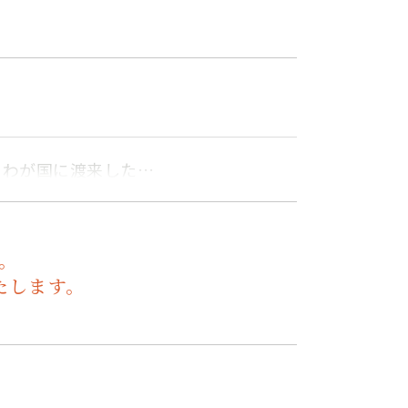
。わが国に渡来した…
。
たします。