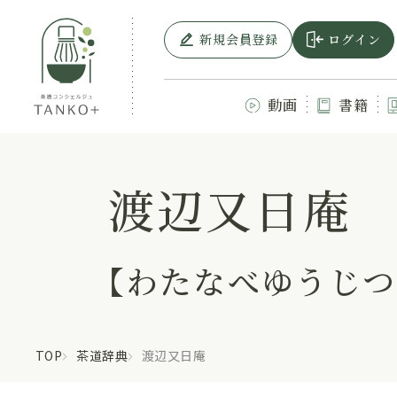
新規会員登録
ログイン
動画
書籍
渡辺又日庵
【わたなべゆうじつ
TOP
茶道辞典
渡辺又日庵