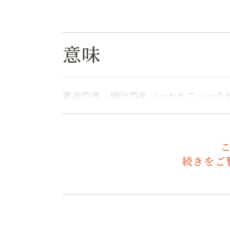
意味
寛政四年―明治四年（一七九二―一八
続きをご