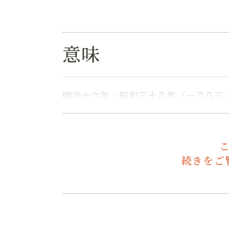
意味
明治十六年―昭和三十八年（一八八三
続きをご