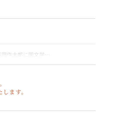
藤岡作太郎に国文学…
。
たします。