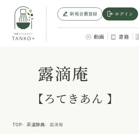
新規会員登録
ログイン
動画
書籍
露滴庵
【ろてきあん 】
TOP
茶道辞典
露滴庵