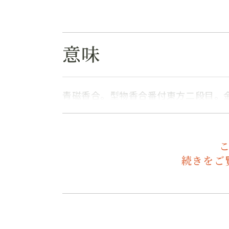
意味
青磁香合。型物香合番付東方二段目。
続きをご