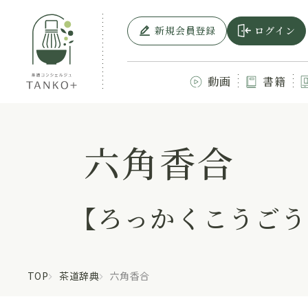
新規会員登録
ログイン
動画
書籍
六角香合
【ろっかくこうごう
TOP
茶道辞典
六角香合