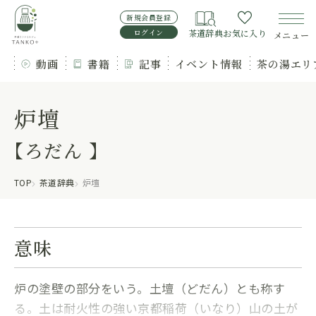
新規会員登録
ログイン
茶道辞典
お気に入り
メニュー
動画
書籍
記事
イベント情報
茶の湯エリ
炉壇
【ろだん 】
TOP
茶道辞典
炉壇
意味
炉の塗壁の部分をいう。土壇（どだん）とも称す
る。土は耐火性の強い京都稲荷（いなり）山の土が