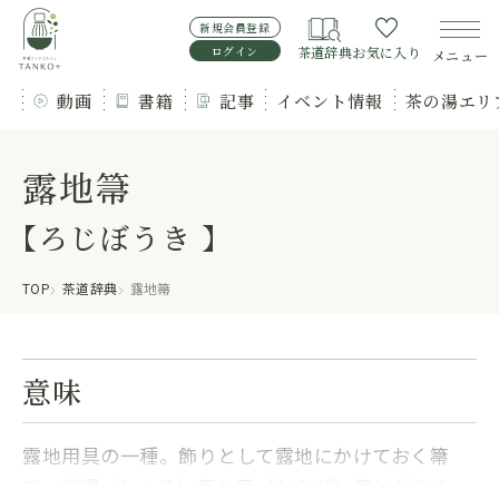
新規会員登録
ログイン
茶道辞典
お気に入り
メニュー
動画
書籍
記事
イベント情報
茶の湯エリ
露地箒
【ろじぼうき 】
TOP
茶道辞典
露地箒
意味
露地用具の一種。飾りとして露地にかけておく箒
で、棕櫚（しゅろ）箒と蕨（わらび）箒とがある。