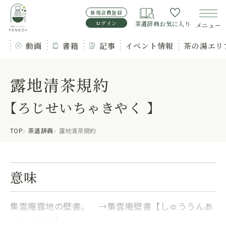
新規会員登録
ログイン
茶道辞典
お気に入り
メニュー
動画
書籍
記事
イベント情報
茶の湯エリ
露地清茶規約
【ろじせいちゃきやく 】
TOP
茶道辞典
露地清茶規約
意味
集雲庵露地の壁書。 →集雲庵壁書【しゅううんあ
んかべがき】