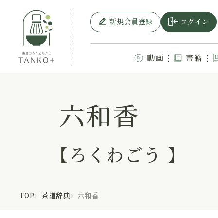
新規会員登録
ログイン
動画
書籍
六和香
【ろくわごう 】
TOP
茶道辞典
六和香