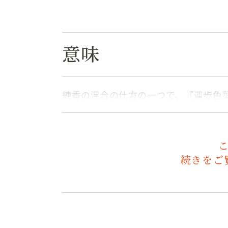
意味
練香の混合の仕方の一つで、『運歩色
続きをご