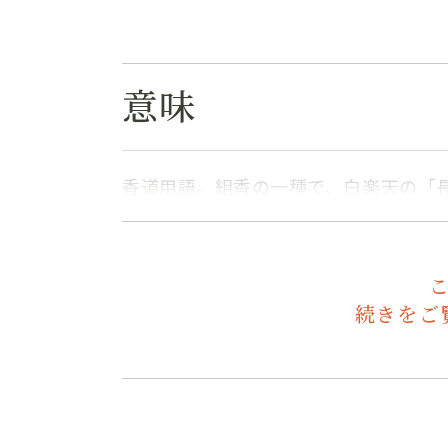
意味
香道用語。組香の一種で、白楽天の「
続きをご