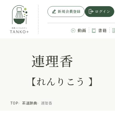
新規会員登録
ログイン
動画
書籍
連理香
【れんりこう 】
TOP
茶道辞典
連理香