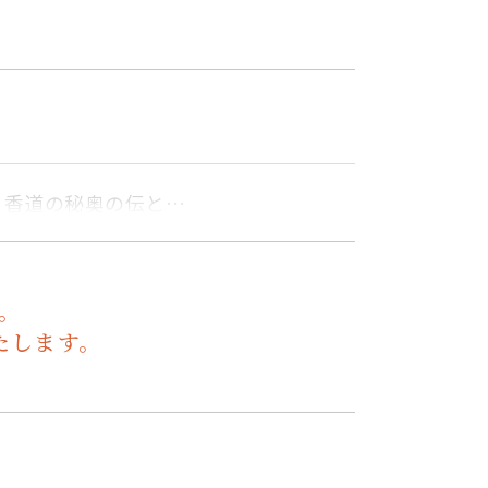
。香道の秘奥の伝と…
。
たします。