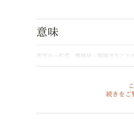
意味
表具の一形式。輪補絵・輪補衣などと
続きをご