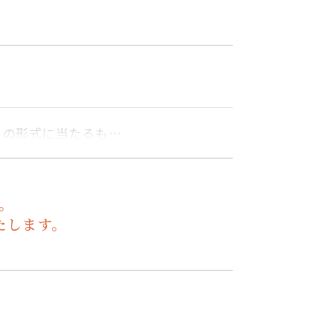
）の形式に当たるも…
。
たします。