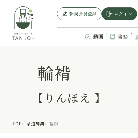
新規会員登録
ログイン
動画
書籍
輪褙
【りんほえ 】
TOP
茶道辞典
輪褙