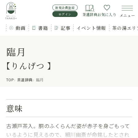
新規会員登録
ログイン
茶道辞典
お気に入り
メニュー
動画
書籍
記事
イベント情報
茶の湯エリ
臨月
【りんげつ 】
TOP
茶道辞典
臨月
意味
古瀬戸茶入。胴のふくらんだ姿が赤子を身ごもって
いるように見えるので、細川幽斎が命銘したとされ