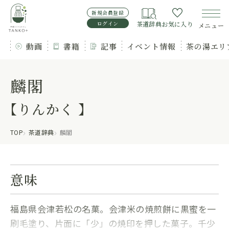
新規会員登録
ログイン
茶道辞典
お気に入り
メニュー
動画
書籍
記事
イベント情報
茶の湯エリ
麟閣
【りんかく 】
TOP
茶道辞典
麟閣
意味
福島県会津若松の名菓。会津米の焼煎餅に黒蜜を一
刷毛塗り、片面に「少」の焼印を押した菓子。千少