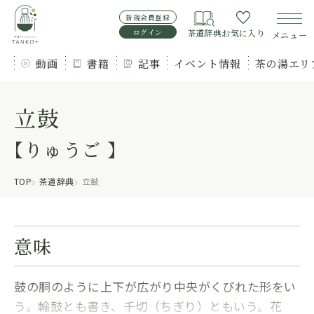
新規会員登録
ログイン
茶道辞典
お気に入り
メニュー
動画
書籍
記事
イベント情報
茶の湯エリ
立鼓
【りゅうご 】
TOP
茶道辞典
立鼓
意味
鼓の胴のように上下が広がり中央がくびれた形をい
う。輪鼓とも書き、千切（ちぎり）ともいう。花