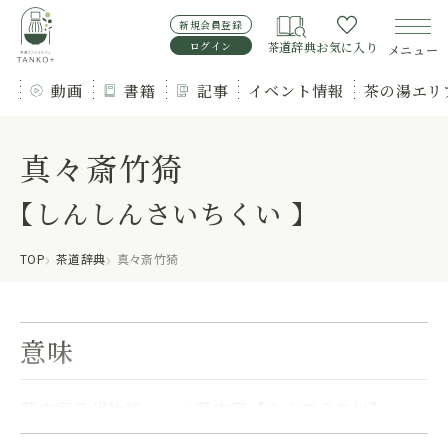
新規会員登録
ログイン
茶道辞典
お気に入り
メニュー
動画
書籍
記事
イベント情報
茶の湯エリ
真々斎竹猗
【しんしんさいちくい 】
TOP
茶道辞典
真々斎竹猗
意味
藪内家八代竹猗。 →藪内家【やぶのうちけ】