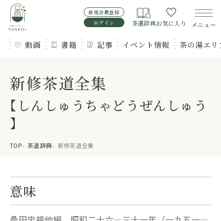
新規会員登録
ログイン
茶道辞典
お気に入り
メニュー
動画
書籍
記事
イベント情報
茶の湯エリ
新修茶道全集
【しんしゅうちゃどうぜんしゅう
】
TOP
茶道辞典
新修茶道全集
意味
桑田忠親他編。昭和二十六―三十一年（一九五一―