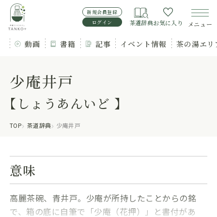
新規会員登録
ログイン
茶道辞典
お気に入り
メニュー
動画
書籍
記事
イベント情報
茶の湯エリ
少庵井戸
【しょうあんいど 】
TOP
茶道辞典
少庵井戸
意味
高麗茶碗、青井戸。少庵が所持したことからの銘
で、箱の底に自筆で「少庵（花押）」と書付があ