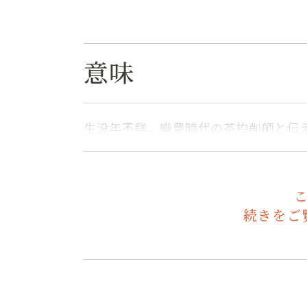
意味
生没年不詳。織豊時代の茶杓削師と伝
続きをご