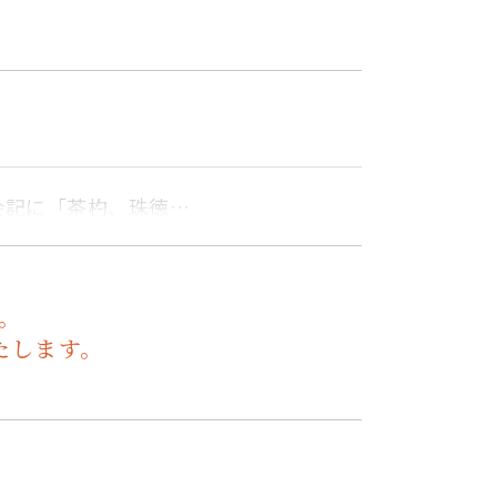
会記に「茶杓、珠徳…
。
たします。