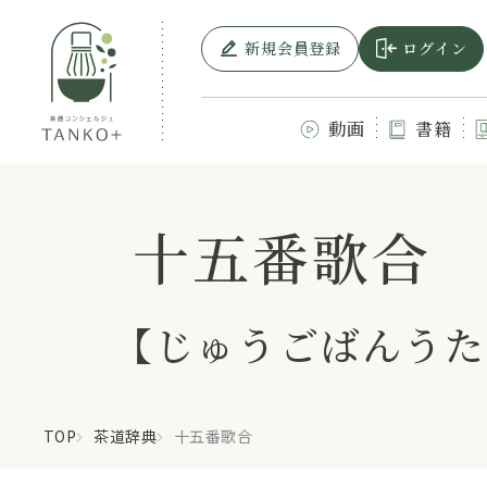
新規会員登録
ログイン
動画
書籍
十五番歌合
【じゅうごばんうた
TOP
茶道辞典
十五番歌合