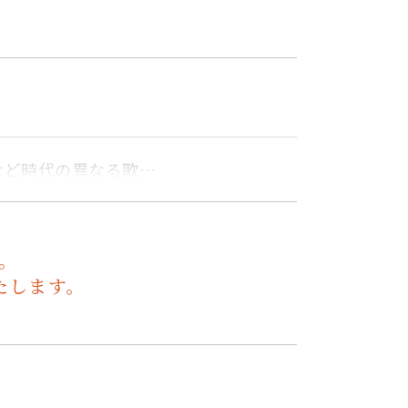
など時代の異なる歌…
。
たします。