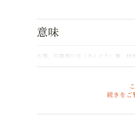
意味
古筆。伝藤原公任（きんとう）筆。柿
続きをご