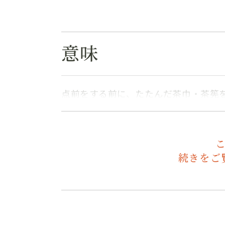
意味
点前をする前に、たたんだ茶巾・茶筅
続きをご