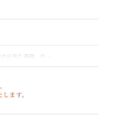
意の出来た茶碗。仕…
。
たします。