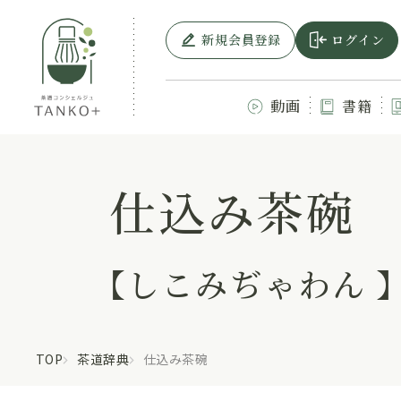
新規会員登録
ログイン
動画
書籍
仕込み茶碗
【しこみぢゃわん 
TOP
茶道辞典
仕込み茶碗