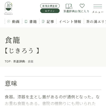
新規会員登録
ログイン
茶道辞典
お気に入り
メニュー
動画
書籍
記事
イベント情報
茶の湯エリ
食籠
【じきろう 】
TOP
茶道辞典
食籠
意味
食器。漆器を主とし蓋があるのが通例となった。な
お重ね食籠もある。書院の棚飾りにも用いられた