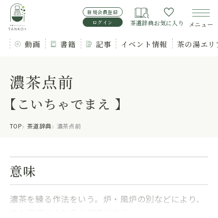
新規会員登録
ログイン
茶道辞典
お気に入り
メニュー
動画
書籍
記事
イベント情報
茶の湯エリ
濃茶点前
【こいちゃでまえ 】
TOP
茶道辞典
濃茶点前
意味
濃茶を練る作法をいう。炉・風炉の別などにより、
また流儀により多少相違がある。