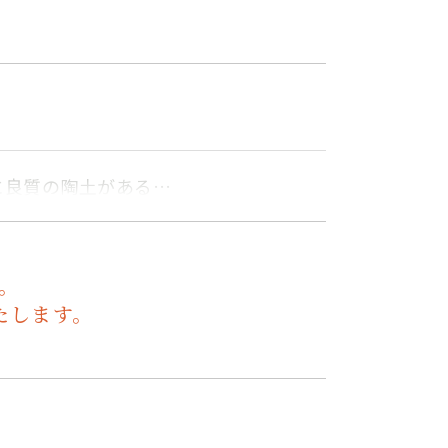
に良質の陶土がある…
。
たします。