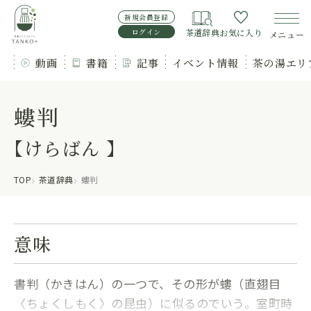
新規会員登録
ログイン
茶道辞典
お気に入り
メニュー
動画
書籍
記事
イベント情報
茶の湯エリ
螻判
【けらばん 】
TOP
茶道辞典
螻判
意味
書判（かきはん）の一つで、その形が螻（直翅目
〈ちょくしもく〉の昆虫）に似るのでいう。室町時