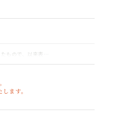
したもので、以来表…
。
たします。