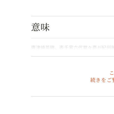
意味
唐津焼茶碗。表千家六代覚々斎が紀州
続きをご