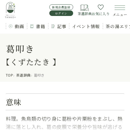
新規会員登録
ログイン
茶道辞典
お気に入り
メニュー
動画
書籍
記事
イベント情報
茶の湯エリ
葛叩き
【くずたたき 】
TOP
茶道辞典
葛叩き
意味
料理。魚鳥類の切り身に葛粉や片栗粉をまぶし、熱
湯に落とし入れ、葛の皮膜で栄養分や旨味が逃げる