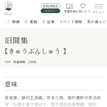
新規会員登録
ログイン
茶道辞典
お気に入り
メニュー
動画
書籍
記事
イベント情報
茶の湯エリ
旧聞集
【きゅうぶんしゅう 】
TOP
茶道辞典
旧聞集
意味
故実書。藤村正員編。写本三冊。藤村庸軒の茶法故
実・伝聞を書き留める。国立国会図書館蔵。翻刻