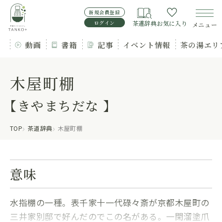
新規会員登録
ログイン
茶道辞典
お気に入り
メニュー
動画
書籍
記事
イベント情報
茶の湯エリ
木屋町棚
【きやまちだな 】
TOP
茶道辞典
木屋町棚
意味
水指棚の一種。表千家十一代碌々斎が京都木屋町の
三井家別邸で好んだのでこの名がある。一閑溜塗爪