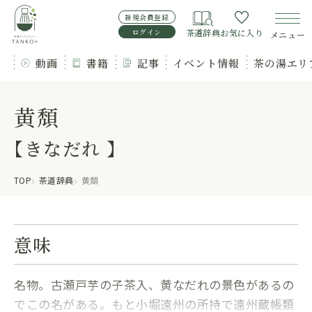
新規会員登録
ログイン
茶道辞典
お気に入り
メニュー
動画
書籍
記事
イベント情報
茶の湯エリ
黄頽
【きなだれ 】
TOP
茶道辞典
黄頽
意味
名物。古瀬戸芋の子茶入、黄なだれの景色があるの
でこの名がある。もと小堀遠州の所持で遠州蔵帳類