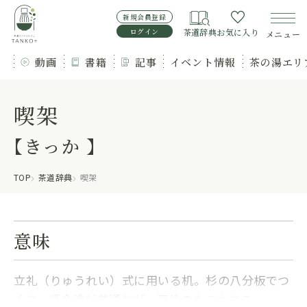
新規会員登録
ログイン
茶道辞典
お気に入り
メニュー
動画
書籍
記事
イベント情報
茶の湯エリ
喫架
【きっか 】
TOP
茶道辞典
喫架
意味
立礼（りゅうれい）式に用いる机。杉の八分板でつ
くり、搔合塗が普通だが、真塗のものもある。